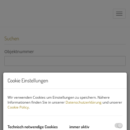
Navig
Suchen
Objektnummer
Vermarktungsart
Cookie Einstellungen
Alle
Miete
Kauf
Objektart
Wir verwenden Cookies um Einstellungen zu speichern. Nähere
Informationen finden Sie in unserer
Datenschutzerklärung
und unserer
Cookie Policy
.
Preis
Technisch notwendige Cookies
immer aktiv
-