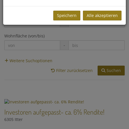
Zimmer
Speichern
Alle akzeptieren
-
Wohnfläche (von/bis)
-
Weitere Suchoptionen
Filter zurücksetzen
Suchen
Investoren aufgepasst- ca. 6% Rendite!
6305 Itter