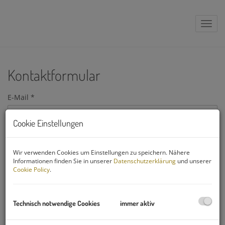
Navig
Kontaktformular
E-Mail
Cookie Einstellungen
Anrede
Wir verwenden Cookies um Einstellungen zu speichern. Nähere
Informationen finden Sie in unserer
Datenschutzerklärung
und unserer
Cookie Policy
.
Vorname
Technisch notwendige Cookies
immer aktiv
Nachname