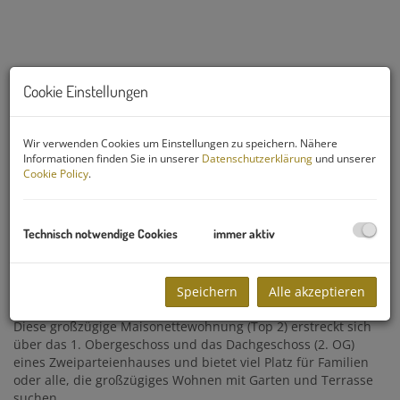
Cookie Einstellungen
Wir verwenden Cookies um Einstellungen zu speichern. Nähere
Terrasse mit Aussicht
Informationen finden Sie in unserer
Datenschutzerklärung
und unserer
Cookie Policy
.
Technisch notwendige Cookies
immer aktiv
Beschreibung
Helles Ruheparadies für die ganze Familie!
Speichern
Alle akzeptieren
Diese großzügige Maisonettewohnung (Top 2) erstreckt sich
über das 1. Obergeschoss und das Dachgeschoss (2. OG)
eines Zweiparteienhauses und bietet viel Platz für Familien
oder alle, die großzügiges Wohnen mit Garten und Terrasse
suchen.