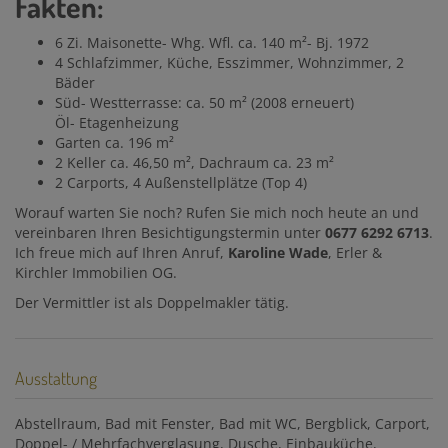
Fakten:
6 Zi. Maisonette- Whg. Wfl. ca. 140 m²- Bj. 1972
4 Schlafzimmer, Küche, Esszimmer, Wohnzimmer, 2
Bäder
Süd- Westterrasse: ca. 50 m² (2008 erneuert)
Öl- Etagenheizung
Garten ca. 196 m²
2 Keller ca. 46,50 m², Dachraum ca. 23 m²
2 Carports, 4 Außenstellplätze (Top 4)
Worauf warten Sie noch? Rufen Sie mich noch heute an und
vereinbaren Ihren Besichtigungstermin unter
0677 6292 6713
.
Ich freue mich auf Ihren Anruf,
Karoline Wade
, Erler &
Kirchler Immobilien OG.
Der Vermittler ist als Doppelmakler tätig.
Ausstattung
Abstellraum
Bad mit Fenster
Bad mit WC
Bergblick
Carport
Doppel- / Mehrfachverglasung
Dusche
Einbauküche